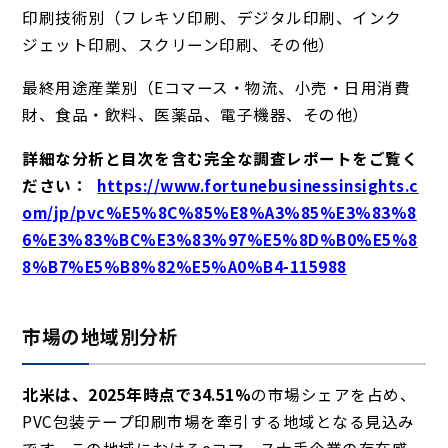
印刷技術別（フレキソ印刷、デジタル印刷、インク
ジェット印刷、スクリーン印刷、その他）
最終用途産業別（Eコマース・物流、小売・日用消費
財、食品・飲料、医薬品、電子機器、その他）
詳細な分析と目次を含む完全な調査レポートをご覧く
ださい：
https://www.fortunebusinessinsights.c
om/jp/pvc%E5%8C%85%E8%A3%85%E3%83%8
6%E3%83%BC%E3%83%97%E5%8D%B0%E5%8
8%B7%E5%B8%82%E5%A0%B4-115988
市場の地域別分析
北米は、
2025年時点で34.51%
の市場シェアを占め、
PVC包装テープ印刷市場を牽引する地域となる
見込み