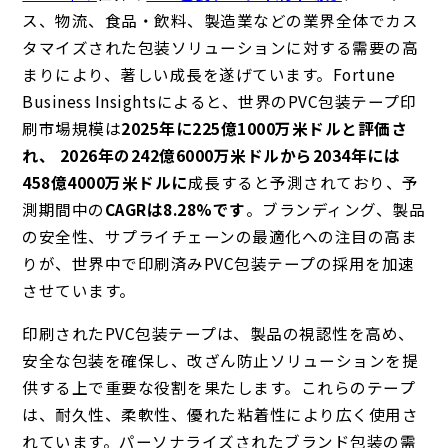
ス、物流、食品・飲料、製造業などの業界全体でカス
タマイズされた包装ソリューションに対する需要の高
まりにより、著しい成長を遂げています。Fortune
Business Insightsによると、世界のPVC包装テープ印
刷市場規模は
2025年に225億1000万米ドルと評価さ
れ、
2026年の242億6000万米ドルから2034年には
458億4000万米ドルに
成長すると予測されており
、予
測期間中の
CAGRは8.28%です
。ブランディング、製品
の安全性、サプライチェーンの最適化への注目の高ま
りが、世界中で印刷済みPVC包装テープの採用を加速
させています。
印刷されたPVC包装テープは、製品の視認性を高め、
安全な包装を確保し、改ざん防止ソリューションを提
供する上で重要な役割を果たします。これらのテープ
は、耐久性、柔軟性、優れた粘着性により広く使用さ
れています。パーソナライズされたブランド包装の需