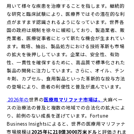
用いて様々な疾患を治療することを指します。継続的
な研究と臨床試験により、医療界ではその潜在的な利
点がますます認識されるようになっています。世界各
国の政府は規制を徐々に緩和しており、製造業者、販
売業者、医療従事者にとって新たな機会が生まれてい
ます。栽培、抽出、製品処方における技術革新も市場
の拡大を後押ししています。企業は、安全性、有効
性、一貫性を確保するために、高品質で標準化された
製品の開発に注力しています。さらに、オイル、チン
キ剤、カプセル、食用製品といった革新的な投与方法
の登場により、患者の利便性と普及が進んでいます。
2026年の
世界の
医療用マリファナ市場は、
大麻ベー
スの治療法の普及と複数の地域での合法化の拡大によ
り、前例のない成長を遂げています。Fortune
Business Insightsによると、世界の医療用マリファナ
市場規模は
2025年に218億3000万米ドル
と評価されま