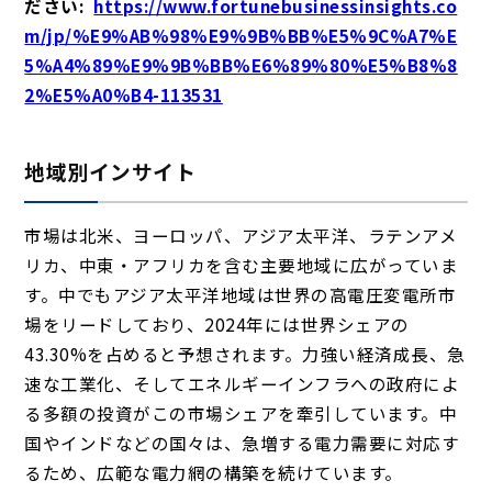
ださい:
https://www.fortunebusinessinsights.co
m/jp/%E9%AB%98%E9%9B%BB%E5%9C%A7%E
5%A4%89%E9%9B%BB%E6%89%80%E5%B8%8
2%E5%A0%B4-113531
地域別インサイト
市場は北米、ヨーロッパ、アジア太平洋、ラテンアメ
リカ、中東・アフリカを含む主要地域に広がっていま
す。中でもアジア太平洋地域は世界の高電圧変電所市
場をリードしており、2024年には世界シェアの
43.30%を占めると予想されます。力強い経済成長、急
速な工業化、そしてエネルギーインフラへの政府によ
る多額の投資がこの市場シェアを牽引しています。中
国やインドなどの国々は、急増する電力需要に対応す
るため、広範な電力網の構築を続けています。