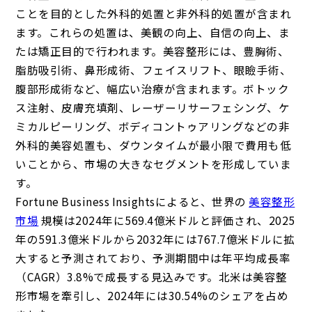
ことを目的とした外科的処置と非外科的処置が含まれ
ます。これらの処置は、美観の向上、自信の向上、ま
たは矯正目的で行われます。美容整形には、豊胸術、
脂肪吸引術、鼻形成術、フェイスリフト、眼瞼手術、
腹部形成術など、幅広い治療が含まれます。ボトック
ス注射、皮膚充填剤、レーザーリサーフェシング、ケ
ミカルピーリング、ボディコントゥアリングなどの非
外科的美容処置も、ダウンタイムが最小限で費用も低
いことから、市場の大きなセグメントを形成していま
す。
Fortune Business Insightsによると、世界の
美容整形
市場
規模は2024年に569.4億米ドルと評価され、2025
年の591.3億米ドルから2032年には767.7億米ドルに拡
大すると予測されており、予測期間中は年平均成長率
（CAGR）3.8%で成長する見込みです。北米は美容整
形市場を牽引し、2024年には30.54%のシェアを占め