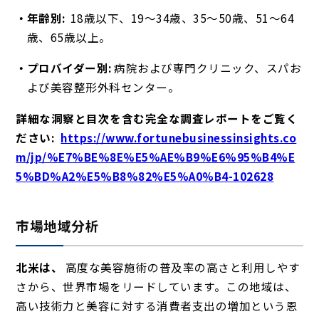
年齢別:
18歳以下、19～34歳、35～50歳、51～64
歳、65歳以上。
プロバイダー別:
病院および専門クリニック、スパお
よび美容整形外科センター。
詳細な洞察と目次を含む完全な調査レポートをご覧く
ださい:
https://www.fortunebusinessinsights.co
m/jp/%E7%BE%8E%E5%AE%B9%E6%95%B4%E
5%BD%A2%E5%B8%82%E5%A0%B4-102628
市場地域分析
北米は、
高度な美容施術の普及率の高さと利用しやす
さから、世界市場をリードしています。この地域は、
高い技術力と美容に対する消費者支出の増加という恩