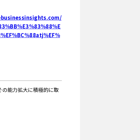
ebusinessinsights.com/
83%BB%E3%83%88%E
%EF%BC%88atj%EF%
その能力拡大に積極的に取