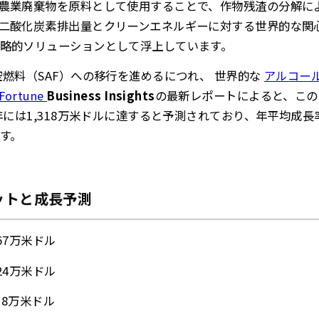
農業廃棄物を原料として使用することで、作物残渣の分解に
二酸化炭素排出量とクリーンエネルギーに対する世界的な関心
略的ソリューションとして浮上しています。
燃料（SAF）への移行を進めるにつれ、
世界的な
アルコール
rtune
Business Insights
の最新レポートによると、この市
年には1,318万米ドルに達すると予測されており、年平均成長率（
す。
ットと成長予測
67万米ドル
24万米ドル
18万米ドル