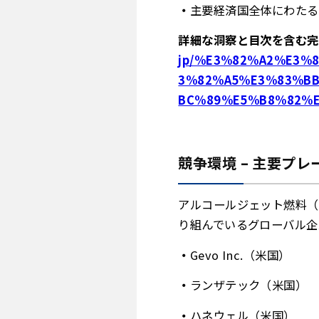
主要経済国全体にわたる
詳細な洞察と目次を含む
jp/%E3%82%A2%E3%
3%82%A5%E3%83%BB
BC%89%E5%B8%82%E
競争環境 – 主要プレ
アルコールジェット燃料（
り組んでいるグローバル企
Gevo Inc.（米国）
ランザテック（米国）
ハネウェル（米国）